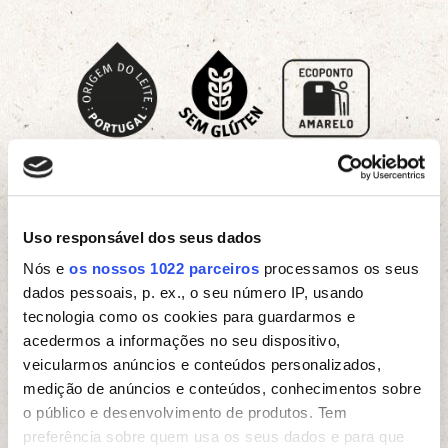
C
omo reciclar:
O copo de iogurte deve ser
colocado no ecoponto amarelo. A cartolina que
envolve os copos e o tabuleiro de cartão devem
ser depositados no ecoponto azul.
Uso responsável dos seus dados
Nós e
os nossos 1022 parceiros
processamos os seus
IOGURTE
dados pessoais, p. ex., o seu número IP, usando
tecnologia como os cookies para guardarmos e
PEDAÇOS ANANÁS 120 G
acedermos a informações no seu dispositivo,
veicularmos anúncios e conteúdos personalizados,
medição de anúncios e conteúdos, conhecimentos sobre
Uma cremosidade que conquista, com fruta que se
o público e desenvolvimento de produtos. Tem
trinca e se saboreia. A natureza no seu melhor da
preferência sobre quem usa os seus dados e para que
frescura e sabor! Sem conservantes.