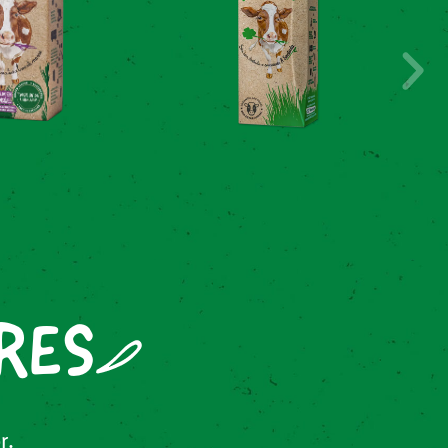
RES
r.