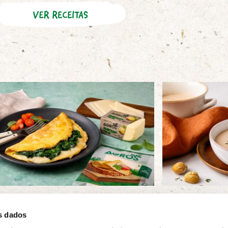
ete de queijo e
Caldo de
nafres
s dados