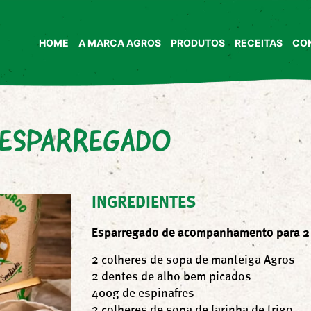
HOME
A MARCA AGROS
PRODUTOS
RECEITAS
CO
ESPARREGADO
INGREDIENTES
Esparregado de acompanhamento para 2
2 colheres de sopa de manteiga Agros
2 dentes de alho bem picados
400g de espinafres
2 colheres de sopa de farinha de trigo