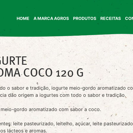
HOME
A MARCA AGROS
PRODUTOS
RECEITAS
CO
GURTE
OMA COCO 120 G
o o sabor e tradição, iogurte meio-gordo aromatizado co
cia dão origem a iogurtes com todo o sabor e tradição.
e meio-gordo aromatizado com sabor a coco.
entes: leite pasteurizado, leitelho, açúcar, leite pasteuriza
os lácteos e aromas.