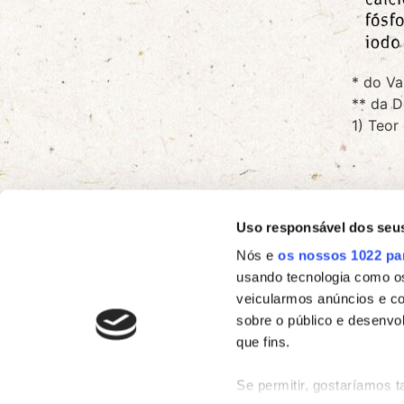
* do Va
** da D
1) Teor
Uso responsável dos seu
VER RECEITAS
Nós e
os nossos 1022 pa
usando tecnologia como o
veicularmos anúncios e c
sobre o público e desenvo
que fins.
Se permitir, gostaríamos 