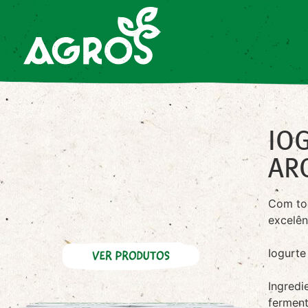
IO
AR
Com tod
excelên
Iogurt
Ingredi
ferment