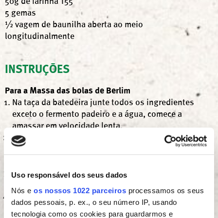
50g de farinha T55
5 gemas
½ vagem de baunilha aberta ao meio
longitudinalmente
INSTRUÇÕES
Para a Massa das bolas de Berlim
Na taça da batedeira junte todos os ingredientes
exceto o fermento padeiro e a água, comece a
amassar em velocidade lenta.
Adicionar a água aos poucos, reservando cerca de 2
colheres de sopa, amassando sempre até a massa
ficar uniforme, cerca de 5min.
Aumente para velocidade rápida e amasse até a
Uso responsável dos seus dados
massa começar a ficar lisa e elástica.
Nós e
os nossos 1022 parceiros
processamos os seus
Dilua o fermento na restante água e adicione à
dados pessoais, p. ex., o seu número IP, usando
massa, amasse até envolver bem e a massa atingir
tecnologia como os cookies para guardarmos e