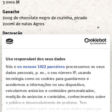
3 ovos M
Ganache
200g de chocolate negro de cozinha, picado
200ml de natas Agros
Decoração
100g de Rolinhos de chocolate (opcional)
INSTRUÇÕES
Uso responsável dos seus dados
Nós e
os nossos 1022 parceiros
processamos os seus
Num copo coloque o leite e o sumo de limão e deixe
dados pessoais, p. ex., o seu número IP, usando
repousar por 15min.
tecnologia como os cookies para guardarmos e
Aqueça o forno a 160ºC. Unte com manteiga e forre
acedermos a informações no seu dispositivo,
com papel vegetal uma forma redonda de 20cm.
veicularmos anúncios e conteúdos personalizados,
Coloque 200g de chocolate picado e 200g de
medição de anúncios e conteúdos, conhecimentos sobre
manteiga num tacho.
o público e desenvolvimento de produtos. Tem
Misture a colher de sopa de café instantâneo em
preferência sobre quem usa os seus dados e para que
125ml de água e adicione ao tacho.