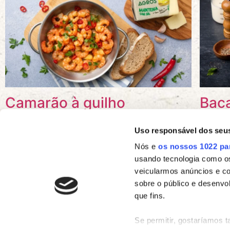
Camarão à guilho
Baca
Uso responsável dos seu
Nós e
os nossos 1022 pa
usando tecnologia como o
veicularmos anúncios e c
sobre o público e desenvo
que fins.
Se permitir, gostaríamos 