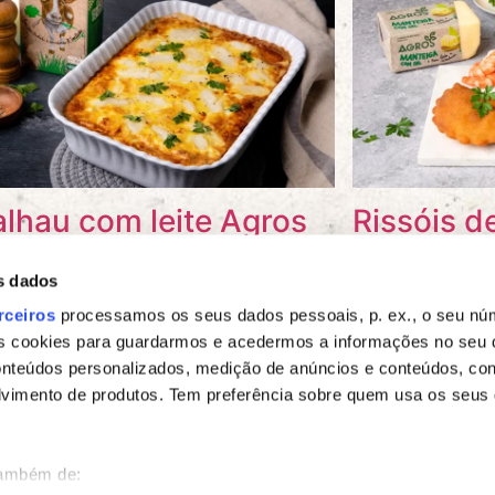
lhau com leite Agros
Rissóis 
s dados
rceiros
processamos os seus dados pessoais, p. ex., o seu núm
s cookies para guardarmos e acedermos a informações no seu d
onteúdos personalizados, medição de anúncios e conteúdos, co
lvimento de produtos. Tem preferência sobre quem usa os seus
também de: