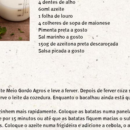
4 dentes de alho
60ml azeite
1 folha de louro
4 colheres de sopa de maionese
Pimenta preta a gosto
Sal marinho a gosto
150g de azeitona preta descaroçada
Salsa picada a gosto
 Meio Gordo Agros e leve a ferver. Depois de ferver coza 
rve o leite da cozedura. Enquanto o bacalhau ainda está qu
zinhem mais rapidamente. Coloque as batatas numa panela
e por 15 minutos ou até que as batatas fiquem macias o suf
. Coloque o azeite numa frigideira e adicione a cebola, o a