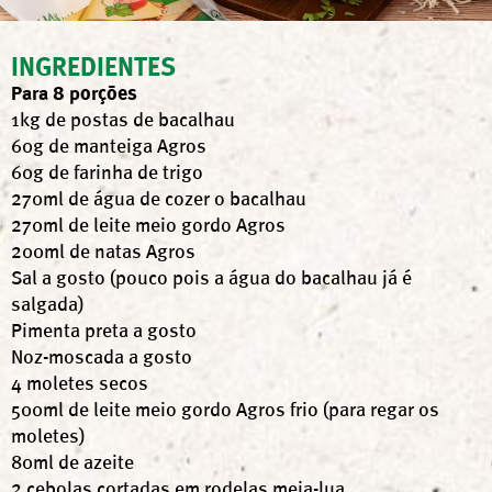
INGREDIENTES
Para 8 porções
1kg de postas de bacalhau
60g de manteiga Agros
60g de farinha de trigo
270ml de água de cozer o bacalhau
270ml de leite meio gordo Agros
200ml de natas Agros
Sal a gosto (pouco pois a água do bacalhau já é
salgada)
Pimenta preta a gosto
Noz-moscada a gosto
4 moletes secos
500ml de leite meio gordo Agros frio (para regar os
moletes)
80ml de azeite
2 cebolas cortadas em rodelas meia-lua