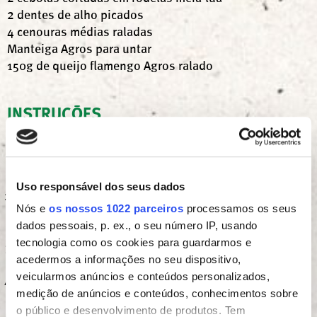
2 dentes de alho picados
4 cenouras médias raladas
Manteiga Agros para untar
150g de queijo flamengo Agros ralado
INSTRUÇÕES
Numa panela coloque o bacalhau e cubra com água
abundante, levante fervura e deixe cozinhar por
10min.
Uso responsável dos seus dados
Depois de cozido, retire o bacalhau, reserve 270ml da
Nós e
os nossos 1022 parceiros
processamos os seus
água da cozedura e coloque as postas num prato
dados pessoais, p. ex., o seu número IP, usando
para arrefecer.
tecnologia como os cookies para guardarmos e
Depois de arrefecido lasque o bacalhau descartando
acedermos a informações no seu dispositivo,
pele e espinhas.
veicularmos anúncios e conteúdos personalizados,
Derreta a manteiga num tacho e adicione a farinha e
medição de anúncios e conteúdos, conhecimentos sobre
mexendo bem com varas.
o público e desenvolvimento de produtos. Tem
Mexendo constantemente para evita grumos, junte a